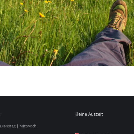
NÄCHSTES
Großer Parkplatz
Next
project:
e
Kleine Auszeit
Dienstag | Mittwoch